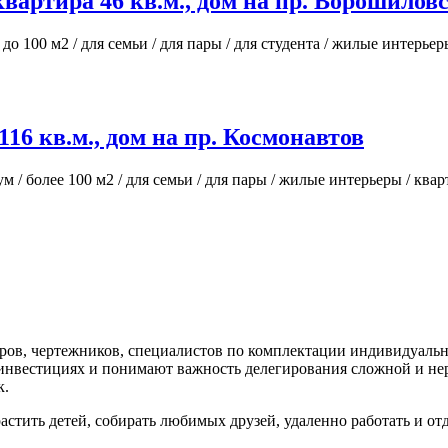
квартира 46 кв.м., дом на пр. Ворошилов
 до 100 м2 / для семьи / для пары / для студента / жилые интерьер
16 кв.м., дом на пр. Космонавтов
м / более 100 м2 / для семьи / для пары / жилые интерьеры / ква
ров, чертежников, специалистов по комплектации индивидуально
 в инвестициях и понимают важность делегирования сложной и 
к.
тить детей, собирать любимых друзей, удаленно работать и отд